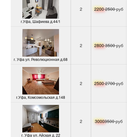
2
2200
2500
руб
г.Уфа, Шафиева д.44/1
2
2800
3500
руб
г. Уфа ул. Революционная д.68
2
2500
2700
руб
г.Уфа, Комсомольская д.148
2
3000
3500
руб
г. Уфа ул. Айская д. 22