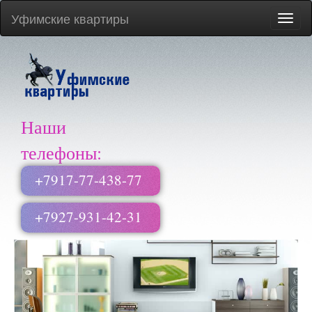
Уфимские квартиры
Меню
сайта
Наши
телефоны:
+7917-77-438-77
+7927-931-42-31